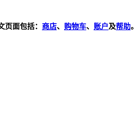
文页面包括：
商店
、
购物车
、
账户
及
帮助
。