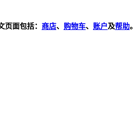
文页面包括：
商店
、
购物车
、
账户
及
帮助
。