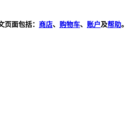
文页面包括：
商店
、
购物车
、
账户
及
帮助
。