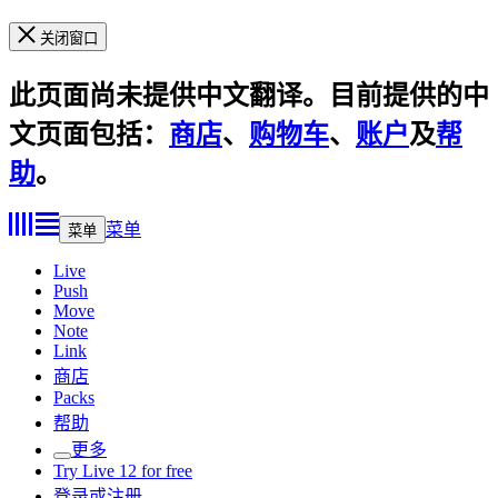
关闭窗口
此页面尚未提供中文翻译。目前提供的中
文页面包括：
商店
、
购物车
、
账户
及
帮
助
。
菜单
菜单
Live
Push
Move
Note
Link
商店
Packs
帮助
更多
Try Live 12 for free
登录或注册