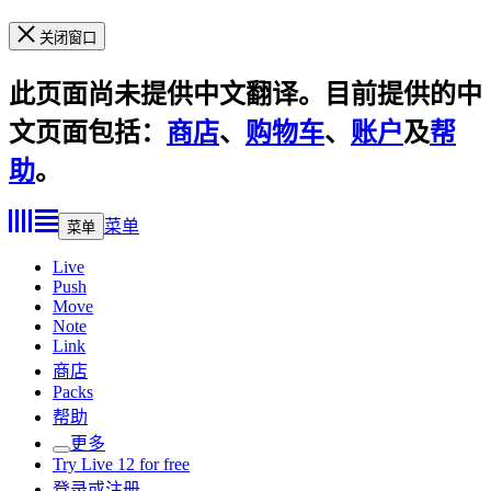
关闭窗口
此页面尚未提供中文翻译。目前提供的中
文页面包括：
商店
、
购物车
、
账户
及
帮
助
。
菜单
菜单
Live
Push
Move
Note
Link
商店
Packs
帮助
更多
Try Live 12 for free
登录或注册