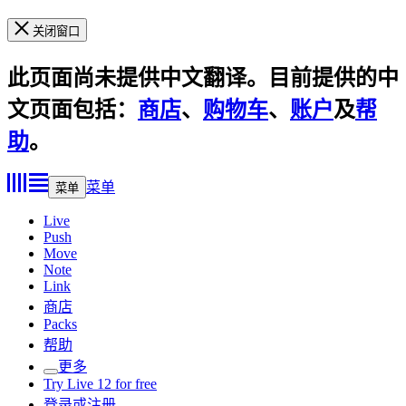
关闭窗口
此页面尚未提供中文翻译。目前提供的中
文页面包括：
商店
、
购物车
、
账户
及
帮
助
。
菜单
菜单
Live
Push
Move
Note
Link
商店
Packs
帮助
更多
Try Live 12 for free
登录或注册