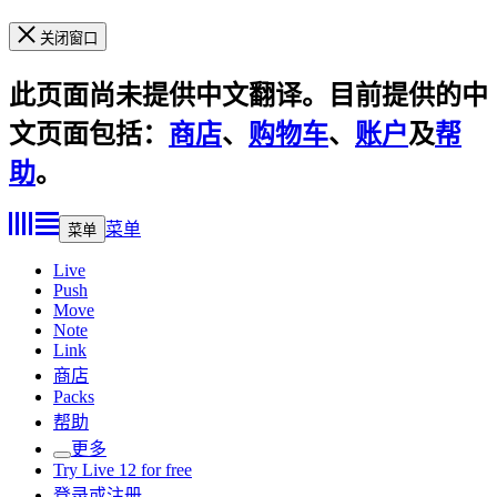
关闭窗口
此页面尚未提供中文翻译。目前提供的中
文页面包括：
商店
、
购物车
、
账户
及
帮
助
。
菜单
菜单
Live
Push
Move
Note
Link
商店
Packs
帮助
更多
Try Live 12 for free
登录或注册