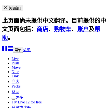
关闭窗口
此页面尚未提供中文翻译。目前提供的中
文页面包括：
商店
、
购物车
、
账户
及
帮
助
。
菜单
菜单
Live
Push
Move
Note
Link
商店
Packs
帮助
更多
Try Live 12 for free
登录或注册