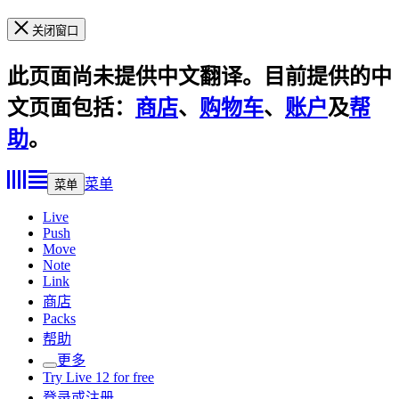
关闭窗口
此页面尚未提供中文翻译。目前提供的中
文页面包括：
商店
、
购物车
、
账户
及
帮
助
。
菜单
菜单
Live
Push
Move
Note
Link
商店
Packs
帮助
更多
Try Live 12 for free
登录或注册