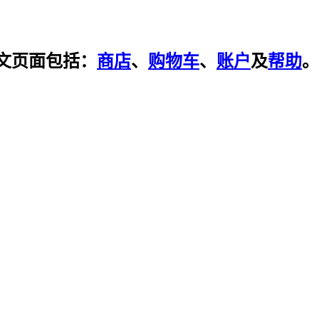
文页面包括：
商店
、
购物车
、
账户
及
帮助
。