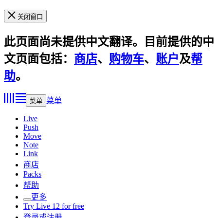
关闭窗口
此页面尚未提供中文翻译。目前提供的中
文页面包括：
商店
、
购物车
、
账户
及
帮
助
。
菜单
菜单
Live
Push
Move
Note
Link
商店
Packs
帮助
更多
Try Live 12 for free
登录或注册