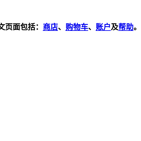
文页面包括：
商店
、
购物车
、
账户
及
帮助
。