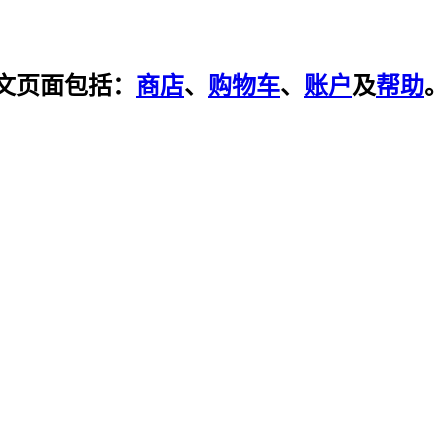
文页面包括：
商店
、
购物车
、
账户
及
帮助
。