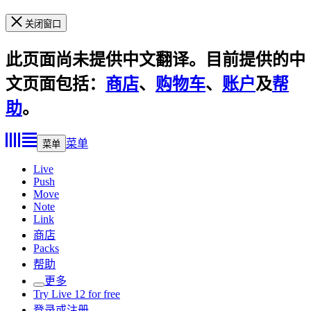
关闭窗口
此页面尚未提供中文翻译。目前提供的中
文页面包括：
商店
、
购物车
、
账户
及
帮
助
。
菜单
菜单
Live
Push
Move
Note
Link
商店
Packs
帮助
更多
Try Live 12 for free
登录或注册