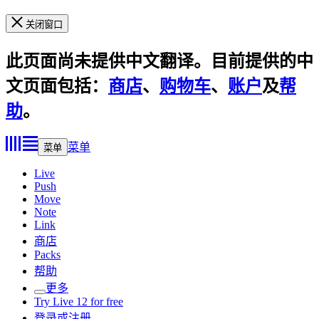
关闭窗口
此页面尚未提供中文翻译。目前提供的中
文页面包括：
商店
、
购物车
、
账户
及
帮
助
。
菜单
菜单
Live
Push
Move
Note
Link
商店
Packs
帮助
更多
Try Live 12 for free
登录或注册