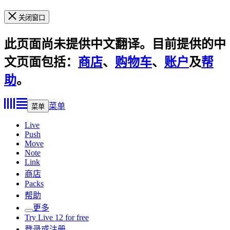
关闭窗口
此页面尚未提供中文翻译。目前提供的中
文页面包括：
商店
、
购物车
、
账户
及
帮
助
。
菜单
菜单
Live
Push
Move
Note
Link
商店
Packs
帮助
更多
Try Live 12 for free
登录或注册