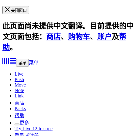
关闭窗口
此页面尚未提供中文翻译。目前提供的中
文页面包括：
商店
、
购物车
、
账户
及
帮
助
。
菜单
菜单
Live
Push
Move
Note
Link
商店
Packs
帮助
更多
Try Live 12 for free
登录或注册