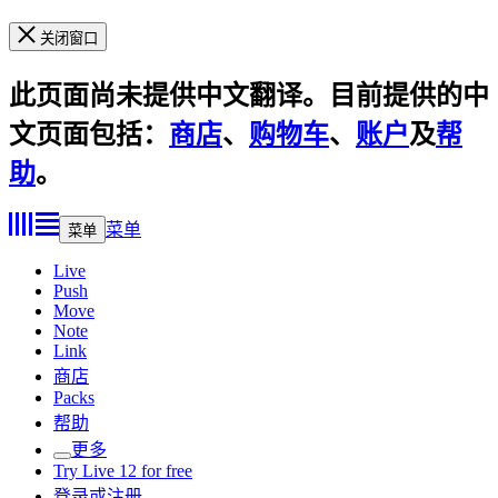
关闭窗口
此页面尚未提供中文翻译。目前提供的中
文页面包括：
商店
、
购物车
、
账户
及
帮
助
。
菜单
菜单
Live
Push
Move
Note
Link
商店
Packs
帮助
更多
Try Live 12 for free
登录或注册