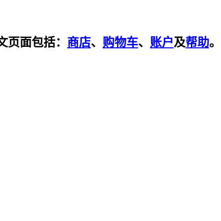
文页面包括：
商店
、
购物车
、
账户
及
帮助
。