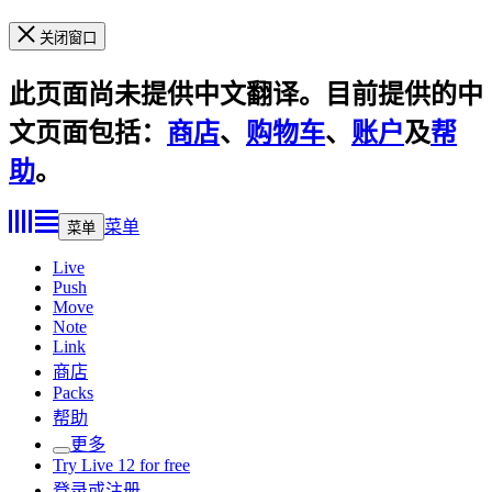
关闭窗口
此页面尚未提供中文翻译。目前提供的中
文页面包括：
商店
、
购物车
、
账户
及
帮
助
。
菜单
菜单
Live
Push
Move
Note
Link
商店
Packs
帮助
更多
Try Live 12 for free
登录或注册