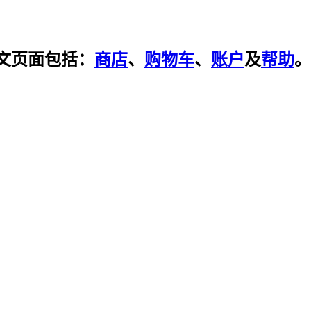
文页面包括：
商店
、
购物车
、
账户
及
帮助
。