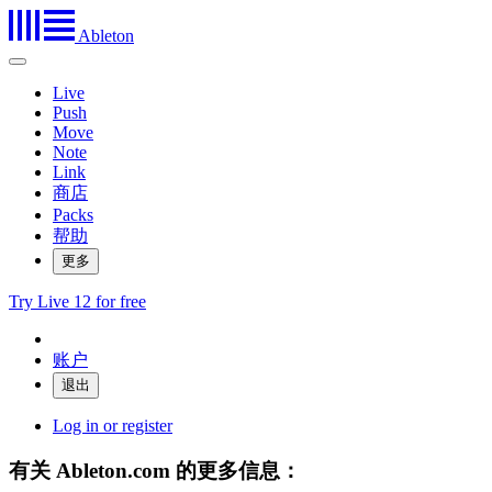
Ableton
Live
Push
Move
Note
Link
商店
Packs
帮助
更多
Try Live 12 for free
账户
Log in or register
有关 Ableton.com 的更多信息：