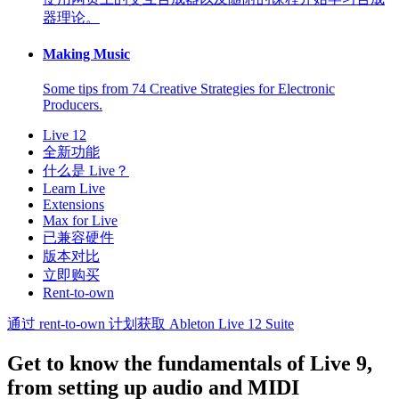
器理论。
Making Music
Some tips from 74 Creative Strategies for Electronic
Producers.
Live 12
全新功能
什么是 Live？
Learn Live
Extensions
Max for Live
已兼容硬件
版本对比
立即购买
Rent-to-own
通过 rent-to-own 计划获取 Ableton Live 12 Suite
Get to know the fundamentals of Live 9,
from setting up audio and MIDI