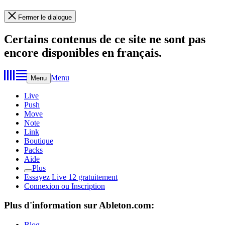
Fermer le dialogue
Certains contenus de ce site ne sont pas
encore disponibles en français.
Menu
Menu
Live
Push
Move
Note
Link
Boutique
Packs
Aide
Plus
Essayez Live 12 gratuitement
Connexion ou Inscription
Plus d'information sur Ableton.com:
Blog