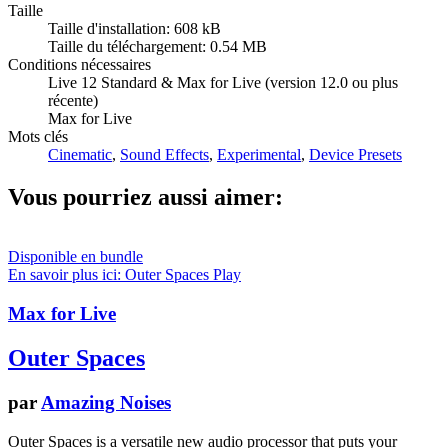
Taille
Taille d'installation: 608 kB
Taille du téléchargement: 0.54 MB
Conditions nécessaires
Live 12 Standard & Max for Live (version 12.0 ou plus
récente)
Max for Live
Mots clés
Cinematic
,
Sound Effects
,
Experimental
,
Device Presets
Vous pourriez aussi aimer:
Disponible en bundle
En savoir plus ici: Outer Spaces
Play
Max for Live
Outer Spaces
par
Amazing Noises
Outer Spaces is a versatile new audio processor that puts your