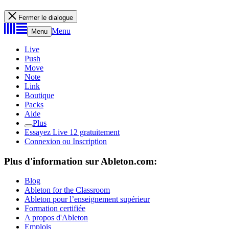
Fermer le dialogue
Menu
Menu
Live
Push
Move
Note
Link
Boutique
Packs
Aide
Plus
Essayez Live 12 gratuitement
Connexion ou Inscription
Plus d'information sur Ableton.com:
Blog
Ableton for the Classroom
Ableton pour l’enseignement supérieur
Formation certifiée
A propos d'Ableton
Emplois