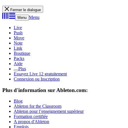
Fermer le dialogue
Menu
Menu
Live
Push
Move
Note
Link
Boutique
Packs
Aide
Plus
Essayez Live 12 gratuitement
Connexion ou Inscription
Plus d'information sur Ableton.com:
Blog
Ableton for the Classroom
Ableton pour l’enseignement supérieur
Formation certifiée
A propos d'Ableton
Emplois