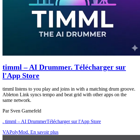
timml – AI Drummer
. Télécharger sur
l'App Store
timml listens to you play and joins in with a matching drum groove.
Ableton Link syncs tempo and beat grid with other apps on the
same network.
Par Sven Garnefeld
. timml – AI Drummer
Télécharger sur l'App Store
VAPolyMod. En savoir plus