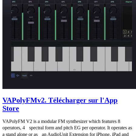
VAPolyFMv2
. Télécharger sur l'App
Store
VAPolyFM V2 is a modular FM synthesizer which features 8
operators, 4 spectral form and pitch EG per operator. It operates as
a stand alone or as an AudioUnit Extension for iPhone, iPad and