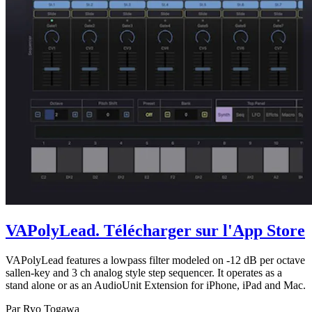
VAPolyLead
. Télécharger sur l'App Store
VAPolyLead features a lowpass filter modeled on -12 dB per octave
sallen-key and 3 ch analog style step sequencer. It operates as a
stand alone or as an AudioUnit Extension for iPhone, iPad and Mac.
Par Ryo Togawa