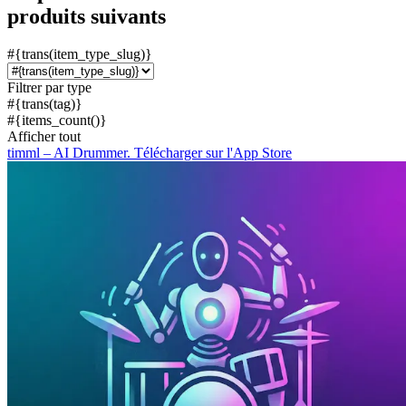
produits suivants
#{trans(item_type_slug)}
Filtrer par type
#{trans(tag)}
#{items_count()}
Afficher tout
timml – AI Drummer. Télécharger sur l'App Store