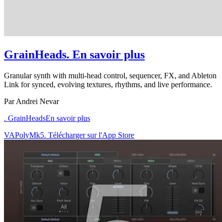
GrainHeads
. En savoir plus
Granular synth with multi-head control, sequencer, FX, and Ableton
Link for synced, evolving textures, rhythms, and live performance.
Par Andrei Nevar
. GrainHeads
En savoir plus
VAPolyMk5. Télécharger sur l'App Store