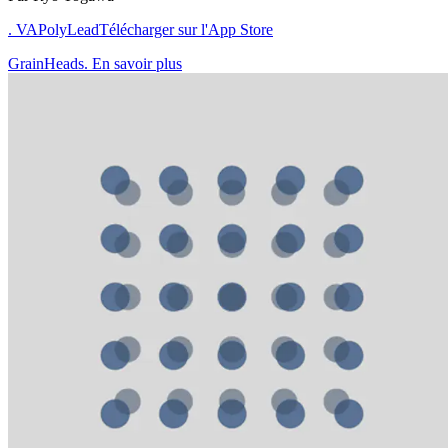
. VAPolyLead
Télécharger sur l'App Store
GrainHeads. En savoir plus