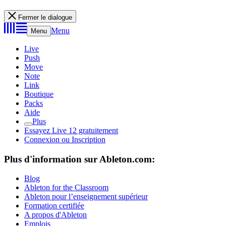
Fermer le dialogue
Menu
Menu
Live
Push
Move
Note
Link
Boutique
Packs
Aide
Plus
Essayez Live 12 gratuitement
Connexion ou Inscription
Plus d'information sur Ableton.com:
Blog
Ableton for the Classroom
Ableton pour l’enseignement supérieur
Formation certifiée
A propos d'Ableton
Emplois