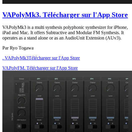
VAPolyMk3
. Télécharger sur l'App Store
VAPolyMk3 is a multi synthesis polyphonic synthesizer for iPhone,
iPad and Mac. It offers Subtractive and Modular FM Synthesis. It
operates as a stand alone or as an AudioUnit Extension (AUv3).
Par Ryo Togawa
. VAPolyMk3
Télécharger sur l'App Store
VAPolyFM. Télécharger sur l'App Store