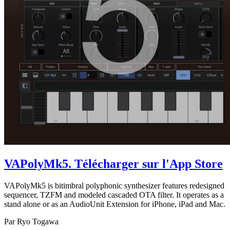
VAPolyMk5
. Télécharger sur l'App Store
VAPolyMk5 is bitimbral polyphonic synthesizer features redesigned
sequencer, TZFM and modeled cascaded OTA filter. It operates as a
stand alone or as an AudioUnit Extension for iPhone, iPad and Mac.
Par Ryo Togawa