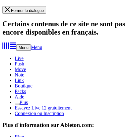
Fermer le dialogue
Certains contenus de ce site ne sont pas
encore disponibles en français.
Menu
Menu
Live
Push
Move
Note
Link
Boutique
Packs
Aide
Plus
Essayez Live 12 gratuitement
Connexion ou Inscription
Plus d'information sur Ableton.com:
Blog