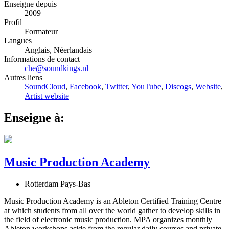
Enseigne depuis
2009
Profil
Formateur
Langues
Anglais, Néerlandais
Informations de contact
che@soundkings.nl
Autres liens
SoundCloud
,
Facebook
,
Twitter
,
YouTube
,
Discogs
,
Website
,
Artist website
Enseigne à:
Music Production Academy
Rotterdam Pays-Bas
Music Production Academy is an Ableton Certified Training Centre
at which students from all over the world gather to develop skills in
the field of electronic music production. MPA organizes monthly
Ableton workshops aside from the regular daily courses and private