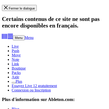
Fermer le dialogue
Certains contenus de ce site ne sont pas
encore disponibles en français.
Menu
Menu
Live
Push
Move
Note
Link
Boutique
Packs
Aide
Plus
Essayez Live 12 gratuitement
Connexion ou Inscription
Plus d'information sur Ableton.com:
Blog