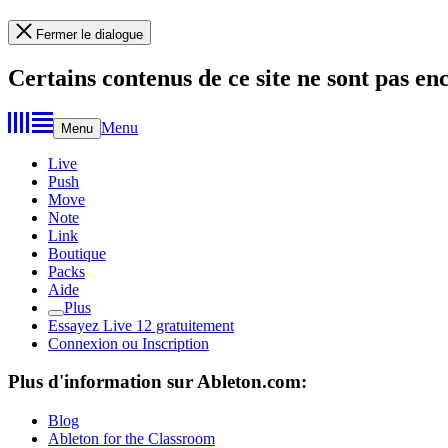
Fermer le dialogue
Certains contenus de ce site ne sont pas en
Menu
Menu
Live
Push
Move
Note
Link
Boutique
Packs
Aide
Plus
Essayez Live 12 gratuitement
Connexion ou Inscription
Plus d'information sur Ableton.com:
Blog
Ableton for the Classroom