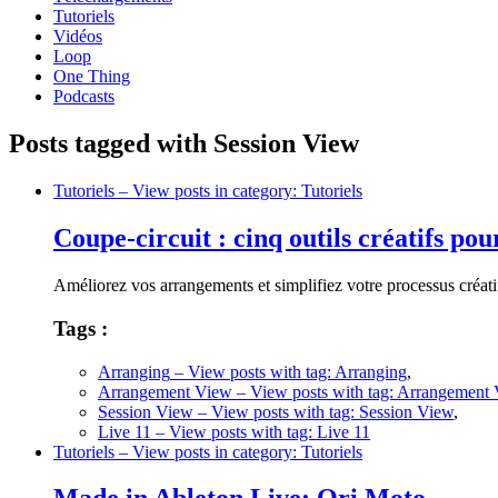
Tutoriels
Vidéos
Loop
One Thing
Podcasts
Posts tagged with Session View
Tutoriels
– View posts in category: Tutoriels
Coupe-circuit : cinq outils créatifs po
Améliorez vos arrangements et simplifiez votre processus créatif
Tags :
Arranging
– View posts with tag: Arranging
,
Arrangement View
– View posts with tag: Arrangement
Session View
– View posts with tag: Session View
,
Live 11
– View posts with tag: Live 11
Tutoriels
– View posts in category: Tutoriels