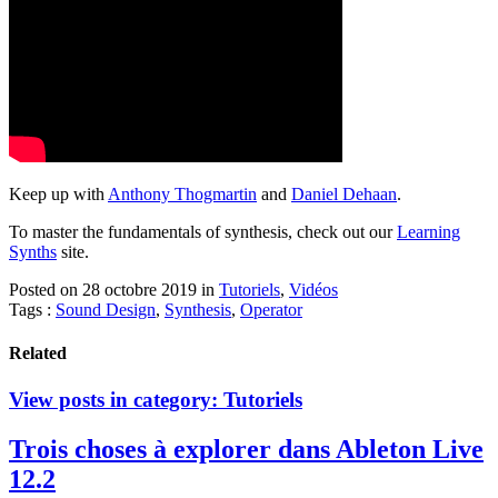
Keep up with
Anthony Thogmartin
and
Daniel Dehaan
.
To master the fundamentals of synthesis, check out our
Learning
Synths
site.
Posted on 28 octobre 2019
in
Tutoriels
,
Vidéos
Tags :
Sound Design
,
Synthesis
,
Operator
Related
View posts in category:
Tutoriels
Trois choses à explorer dans Ableton Live
12.2