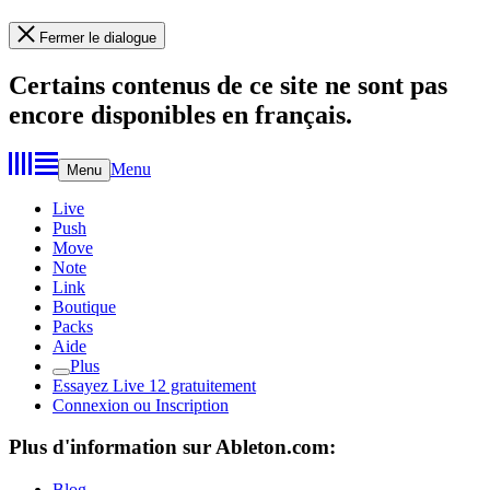
Fermer le dialogue
Certains contenus de ce site ne sont pas
encore disponibles en français.
Menu
Menu
Live
Push
Move
Note
Link
Boutique
Packs
Aide
Plus
Essayez Live 12 gratuitement
Connexion ou Inscription
Plus d'information sur Ableton.com:
Blog