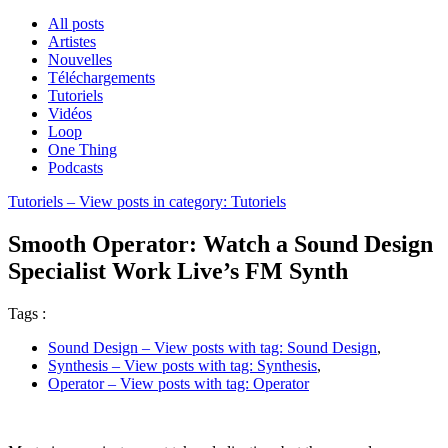
All posts
Artistes
Nouvelles
Téléchargements
Tutoriels
Vidéos
Loop
One Thing
Podcasts
Tutoriels
– View posts in category: Tutoriels
Smooth Operator: Watch a Sound Design
Specialist Work Live’s FM Synth
Tags :
Sound Design
– View posts with tag: Sound Design
,
Synthesis
– View posts with tag: Synthesis
,
Operator
– View posts with tag: Operator