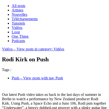
All posts
Artistes
Nouvelles
Téléchargements
Tutoriels
Vidéos
Loop
One Thing
Podcasts
Vidéos
– View posts in category: Vidéos
Rodi Kirk on Push
Tags :
Push
– View posts with tag: Push
Our latest Push video takes us back to the last days of summer in
Berlin to watch a performance by New Zealand producer Rodi
Kirk. Using Push, a Space Echo and a Juno 106, Rodi puts together
“Underwater”, a breezy dubbed-out groover with a slinky guitar line