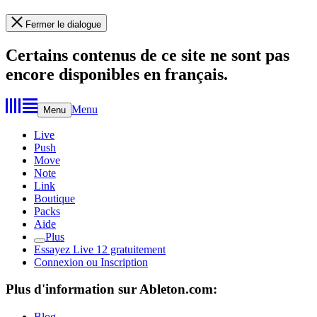
Fermer le dialogue
Certains contenus de ce site ne sont pas
encore disponibles en français.
Menu
Menu
Live
Push
Move
Note
Link
Boutique
Packs
Aide
Plus
Essayez Live 12 gratuitement
Connexion ou Inscription
Plus d'information sur Ableton.com:
Blog