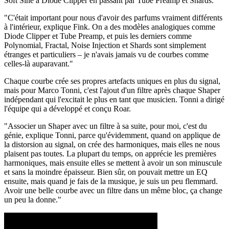
Soft Sine à Diode Clipper en passant par Tube Preamp et Shards.
"C'était important pour nous d'avoir des parfums vraiment différents
à l'intérieur, explique Fink. On a des modèles analogiques comme
Diode Clipper et Tube Preamp, et puis les derniers comme
Polynomial, Fractal, Noise Injection et Shards sont simplement
étranges et particuliers – je n'avais jamais vu de courbes comme
celles-là auparavant."
Chaque courbe crée ses propres artefacts uniques en plus du signal,
mais pour Marco Tonni, c'est l'ajout d'un filtre après chaque Shaper
indépendant qui l'excitait le plus en tant que musicien. Tonni a dirigé
l'équipe qui a développé et conçu Roar.
"Associer un Shaper avec un filtre à sa suite, pour moi, c'est du
génie, explique Tonni, parce qu'évidemment, quand on applique de
la distorsion au signal, on crée des harmoniques, mais elles ne nous
plaisent pas toutes. La plupart du temps, on apprécie les premières
harmoniques, mais ensuite elles se mettent à avoir un son minuscule
et sans la moindre épaisseur. Bien sûr, on pouvait mettre un EQ
ensuite, mais quand je fais de la musique, je suis un peu flemmard.
Avoir une belle courbe avec un filtre dans un même bloc, ça change
un peu la donne."