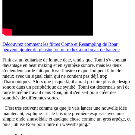
Découvrez comment les filtres Comb et Resampling de Roar
peuvent ajouter du phasing ou un redux à un break de batterie
Fink est un guitariste de longue date, tandis que Tonni s'y connaît
davantage en beat-making et en synthèse sonore, mais les deux
s'entendent sur le fait que Roar illustre ce que l'on peut faire de
mieux avec un signal clair, qui ne contient pas déjà trop
d'harmoniques. Alors que jusque-là, il aurait pu faire plus de design
sonore dans un périphérique de synthé, Tonni est désormais ravi de
faire le même travail dans Roar, où il s'en sert pour créer des
sonorités de différentes sortes.
"C'est très souvent comme ça que je vais lancer une nouvelle idée
maintenant, explique-t-il. Je fais une première esquisse avec une
simple onde sinusoïdale et quelque chose comme un gros arpège, et
puis j'utilise Roar pour faire du waveshaping."