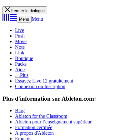
Fermer le dialogue
Menu
Menu
Live
Push
Move
Note
Link
Boutique
Packs
Aide
Plus
Essayez Live 12 gratuitement
Connexion ou Inscription
Plus d'information sur Ableton.com:
Blog
Ableton for the Classroom
Ableton pour l’enseignement supérieur
Formation certifiée
A propos d'Ableton
Emplois