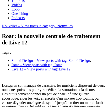
Tutoriels
Vidéos
Loop
One Thing
Podcasts
Nouvelles
– View posts in category: Nouvelles
Roar: la nouvelle centrale de traitement
de Live 12
Tags :
Sound Design
– View posts with tag: Sound Design
,
Roar
– View posts with tag: Roar
,
Live 12
– View posts with tag: Live 12
Lorsqu'un son manque de caractère, les musiciens disposent de deux
outils très puissants pour y remédier : la saturation et la distorsion.
Ces outils peuvent donner un peu de chaleur à une guitare
acoustique, aider les voix à ressortir d'un mixage trop fouillis, ou
encore dégrader une ligne de synthé jusqu'à en tirer un mur de bruit
chaotique. Roar a été créé pour Live 12 afin d'offrir une approche