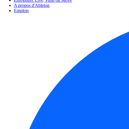
Enregistrer Live, Push ou Move
A propos d'Ableton
Emplois