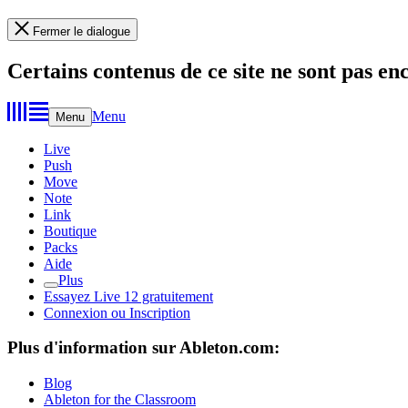
Fermer le dialogue
Certains contenus de ce site ne sont pas en
Menu
Menu
Live
Push
Move
Note
Link
Boutique
Packs
Aide
Plus
Essayez Live 12 gratuitement
Connexion ou Inscription
Plus d'information sur Ableton.com:
Blog
Ableton for the Classroom