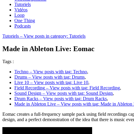
Tutoriels
Vidéos
Loop
One Thing
Podcasts
Tutoriels
– View posts in category: Tutoriels
Made in Ableton Live: Eomac
Tags :
Techno
– View posts with tag: Techno
,
Drums
– View posts with tag: Drums
,
Live 10
– View posts with tag: Live 10
,
Field Recording
– View posts with tag: Field Recording
,
Sound Design
– View posts with tag: Sound Design
,
Drum Racks
– View posts with tag: Drum Racks
,
Made in Ableton Live
– View posts with tag: Made in Ableton
Eomac creates a full-frequency sample pack using field recordings capt
design, and a perfect demonstration of the idea that there is music ev