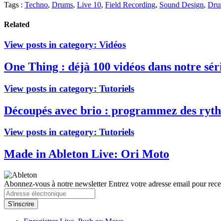
Tags :
Techno
,
Drums
,
Live 10
,
Field Recording
,
Sound Design
,
Dru
Related
View posts in category:
Vidéos
One Thing : déjà 100 vidéos dans notre séri
View posts in category:
Tutoriels
Découpés avec brio : programmez des ryt
View posts in category:
Tutoriels
Made in Ableton Live: Ori Moto
Abonnez-vous à notre newsletter
Entrez votre adresse email pour recev