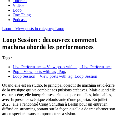
Tutoriels
Vidéos
Loop
One Thing
Podcasts
Loop
– View posts in category: Loop
Loop Session : découvrez comment
machìna aborde les performances
Tags :
Live Performance
– View posts with tag: Live Performance
,
Pop
– View posts with tag: Pop
,
Loop Session
– View posts with tag: Loop Session
Quand elle est en studio, le principal objectif de machìna est d'écrire
de la musique qui va combler ses pulsions créatives. Mais quand elle
est sur scène, elle interprète ses créations personnelles, inimitables,
avec la présence scénique éblouissante d'une pop star. En juillet
2023, elle a rencontré Craig Schuftan à Berlin pour un entretien
diffusé en streaming portant sur la façon qu'elle a de transformer son
art en spectacle sans compromettre sa vision.