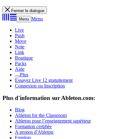
Fermer le dialogue
Menu
Menu
Live
Push
Move
Note
Link
Boutique
Packs
Aide
Plus
Essayez Live 12 gratuitement
Connexion ou Inscription
Plus d'information sur Ableton.com:
Blog
Ableton for the Classroom
Ableton pour l’enseignement supérieur
Formation certifiée
A propos d'Ableton
Emplois