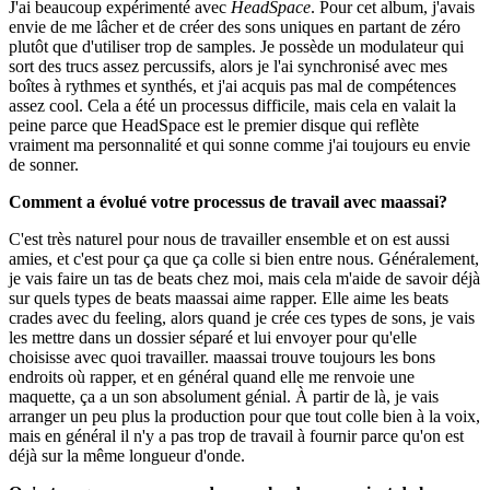
J'ai beaucoup expérimenté avec
HeadSpace
. Pour cet album, j'avais
envie de me lâcher et de créer des sons uniques en partant de zéro
plutôt que d'utiliser trop de samples. Je possède un modulateur qui
sort des trucs assez percussifs, alors je l'ai synchronisé avec mes
boîtes à rythmes et synthés, et j'ai acquis pas mal de compétences
assez cool. Cela a été un processus difficile, mais cela en valait la
peine parce que HeadSpace est le premier disque qui reflète
vraiment ma personnalité et qui sonne comme j'ai toujours eu envie
de sonner.
Comment a évolué votre processus de travail avec maassai?
C'est très naturel pour nous de travailler ensemble et on est aussi
amies, et c'est pour ça que ça colle si bien entre nous. Généralement,
je vais faire un tas de beats chez moi, mais cela m'aide de savoir déjà
sur quels types de beats maassai aime rapper. Elle aime les beats
crades avec du feeling, alors quand je crée ces types de sons, je vais
les mettre dans un dossier séparé et lui envoyer pour qu'elle
choisisse avec quoi travailler. maassai trouve toujours les bons
endroits où rapper, et en général quand elle me renvoie une
maquette, ça a un son absolument génial. À partir de là, je vais
arranger un peu plus la production pour que tout colle bien à la voix,
mais en général il n'y a pas trop de travail à fournir parce qu'on est
déjà sur la même longueur d'onde.