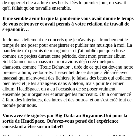
de rapper et elle a adoré mes beats. Dès le premier jour, on savait
qu'il fallait qu'on travaille ensemble.
Il me semble avoir lu que la pandémie vous avait donné le temps
de vous retrouver et avait permis à votre relation de travail de
s'épanouir…
Je donnais tellement de concerts que je n'avais pas franchement le
temps de me poser pour enregistrer et publier ma musique à moi. La
pandémie m'a permis de m'organiser et j'ai publié quelque chose
comme six projets durant cette période, dont mon premier album
Self-Connection. maassai et moi avions déjà créé quelques
chansons, comme "Toxic Behavior", tirée de ce qui est devenu notre
premier album, ve​·​loc​·​i​·​ty. L'essentiel de ce disque a été créé avec
maassai qui m'envoyait des fichiers, je faisais des beats qui collaient
bien avec et je les arrangeais dans Ableton, mais pour le dernier
album, HeadSpace, on a eu l'occasion de se poser vraiment
ensemble pour organiser et arranger les morceaux. On a commencé
à faire des interludes, des intros et des outros, et on s'est créé tout ce
monde pour nous.
Vous avez été signées par Big Dada au Royaume-Uni pour la
sortie de HeadSpace. Qu'avez-vous pensé de l'expérience
consistant à être sur un label?