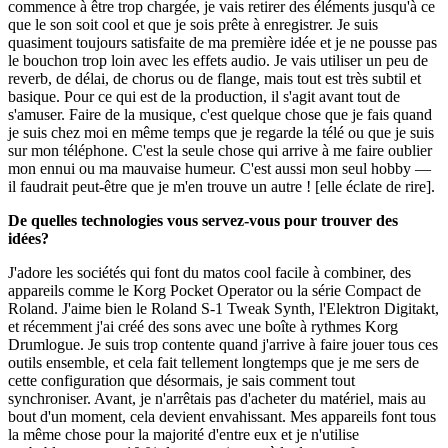
commence à être trop chargée, je vais retirer des éléments jusqu'à ce
que le son soit cool et que je sois prête à enregistrer. Je suis
quasiment toujours satisfaite de ma première idée et je ne pousse pas
le bouchon trop loin avec les effets audio. Je vais utiliser un peu de
reverb, de délai, de chorus ou de flange, mais tout est très subtil et
basique. Pour ce qui est de la production, il s'agit avant tout de
s'amuser. Faire de la musique, c'est quelque chose que je fais quand
je suis chez moi en même temps que je regarde la télé ou que je suis
sur mon téléphone. C'est la seule chose qui arrive à me faire oublier
mon ennui ou ma mauvaise humeur. C'est aussi mon seul hobby —
il faudrait peut-être que je m'en trouve un autre ! [elle éclate de rire].
De quelles technologies vous servez-vous pour trouver des
idées?
J'adore les sociétés qui font du matos cool facile à combiner, des
appareils comme le Korg Pocket Operator ou la série Compact de
Roland. J'aime bien le Roland S-1 Tweak Synth, l'Elektron Digitakt,
et récemment j'ai créé des sons avec une boîte à rythmes Korg
Drumlogue. Je suis trop contente quand j'arrive à faire jouer tous ces
outils ensemble, et cela fait tellement longtemps que je me sers de
cette configuration que désormais, je sais comment tout
synchroniser. Avant, je n'arrêtais pas d'acheter du matériel, mais au
bout d'un moment, cela devient envahissant. Mes appareils font tous
la même chose pour la majorité d'entre eux et je n'utilise