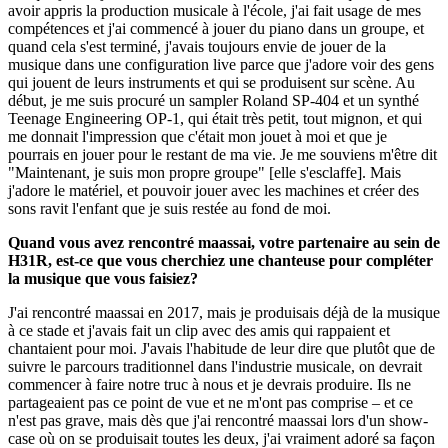
avoir appris la production musicale à l'école, j'ai fait usage de mes
compétences et j'ai commencé à jouer du piano dans un groupe, et
quand cela s'est terminé, j'avais toujours envie de jouer de la
musique dans une configuration live parce que j'adore voir des gens
qui jouent de leurs instruments et qui se produisent sur scène. Au
début, je me suis procuré un sampler Roland SP-404 et un synthé
Teenage Engineering OP-1, qui était très petit, tout mignon, et qui
me donnait l'impression que c'était mon jouet à moi et que je
pourrais en jouer pour le restant de ma vie. Je me souviens m'être dit
"Maintenant, je suis mon propre groupe" [elle s'esclaffe]. Mais
j'adore le matériel, et pouvoir jouer avec les machines et créer des
sons ravit l'enfant que je suis restée au fond de moi.
Quand vous avez rencontré maassai, votre partenaire au sein de
H31R, est-ce que vous cherchiez une chanteuse pour compléter
la musique que vous faisiez?
J'ai rencontré maassai en 2017, mais je produisais déjà de la musique
à ce stade et j'avais fait un clip avec des amis qui rappaient et
chantaient pour moi. J'avais l'habitude de leur dire que plutôt que de
suivre le parcours traditionnel dans l'industrie musicale, on devrait
commencer à faire notre truc à nous et je devrais produire. Ils ne
partageaient pas ce point de vue et ne m'ont pas comprise – et ce
n'est pas grave, mais dès que j'ai rencontré maassai lors d'un show-
case où on se produisait toutes les deux, j'ai vraiment adoré sa façon