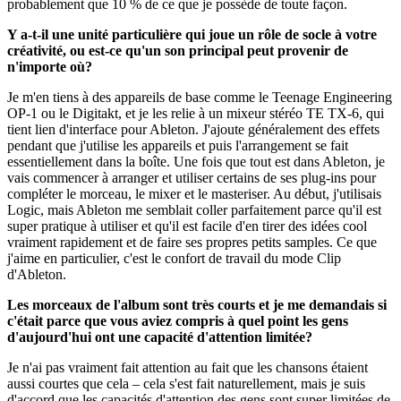
probablement que 10 % de ce que je possède de toute façon.
Y a-t-il une unité particulière qui joue un rôle de socle à votre
créativité, ou est-ce qu'un son principal peut provenir de
n'importe où?
Je m'en tiens à des appareils de base comme le Teenage Engineering
OP-1 ou le Digitakt, et je les relie à un mixeur stéréo TE TX-6, qui
tient lien d'interface pour Ableton. J'ajoute généralement des effets
pendant que j'utilise les appareils et puis l'arrangement se fait
essentiellement dans la boîte. Une fois que tout est dans Ableton, je
vais commencer à arranger et utiliser certains de ses plug-ins pour
compléter le morceau, le mixer et le masteriser. Au début, j'utilisais
Logic, mais Ableton me semblait coller parfaitement parce qu'il est
super pratique à utiliser et qu'il est facile d'en tirer des idées cool
vraiment rapidement et de faire ses propres petits samples. Ce que
j'aime en particulier, c'est le confort de travail du mode Clip
d'Ableton.
Les morceaux de l'album sont très courts et je me demandais si
c'était parce que vous aviez compris à quel point les gens
d'aujourd'hui ont une capacité d'attention limitée?
Je n'ai pas vraiment fait attention au fait que les chansons étaient
aussi courtes que cela – cela s'est fait naturellement, mais je suis
d'accord que les capacités d'attention des gens sont super limitées de