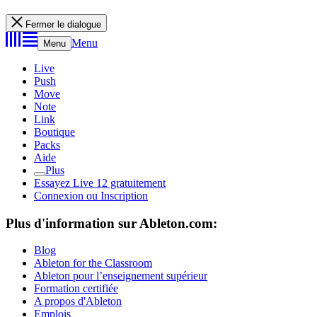
Fermer le dialogue
Menu
Menu
Live
Push
Move
Note
Link
Boutique
Packs
Aide
Plus
Essayez Live 12 gratuitement
Connexion ou Inscription
Plus d'information sur Ableton.com:
Blog
Ableton for the Classroom
Ableton pour l’enseignement supérieur
Formation certifiée
A propos d'Ableton
Emplois