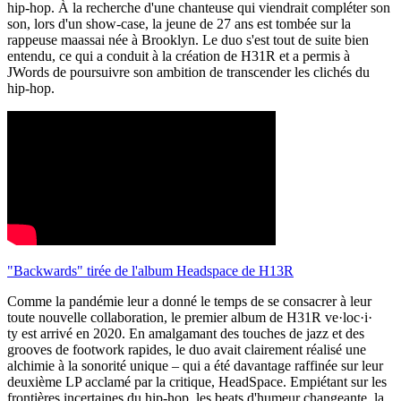
hip-hop. À la recherche d'une chanteuse qui viendrait compléter son
son, lors d'un show-case, la jeune de 27 ans est tombée sur la
rappeuse maassai née à Brooklyn. Le duo s'est tout de suite bien
entendu, ce qui a conduit à la création de H31R et a permis à
JWords de poursuivre son ambition de transcender les clichés du
hip-hop.
"Backwards" tirée de l'album Headspace de H13R
Comme la pandémie leur a donné le temps de se consacrer à leur
toute nouvelle collaboration, le premier album de H31R ve​·​loc​·​i​·​
ty est arrivé en 2020. En amalgamant des touches de jazz et des
grooves de footwork rapides, le duo avait clairement réalisé une
alchimie à la sonorité unique – qui a été davantage raffinée sur leur
deuxième LP acclamé par la critique, HeadSpace. Empiétant sur les
frontières incertaines du hip-hop, les beats d'humeur changeante, la