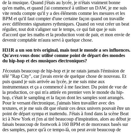
de la musique. Quand j'étais au lycée, je n'étais vraiment bonne
qu'en maths, et quand j'ai commencé à utiliser un DAW, je me suis
vite rendu compte qu'il y a des éléments comme les mesures et les
BPM et qu'il faut compter d'une certaine façon quand on travaille
avec différentes signatures rythmiques. Quand on veut créer un beat
régulier, tout doit s'aligner sur le temps, ce qui fait que je suis
d'accord que les maths et la production vont de pair, et mon envie de
devenir comptable m'aura servi à quelque chose.
H31R a un son très original, mais tout le monde a ses influences.
Qu'avez-vous donc utilisé comme point de départ des mondes
du hip-hop et des musiques électroniques?
J'écoutais beaucoup de hip-hop et je ne ratais jamais l'émission de
télé "Rap City", car j'avais envie de quelque chose de nouveau. Et
puis quand je suis arrivée au lycée, je me suis mise aux
instrumentaux et ça a commencé à me fasciner. Du point de vue de
la production, ce qui m'a attirée en premier vers le monde du hip-
hop, c'était le sampling et la façon dont les samples sont arrangés.
Pour le versant électronique, j'aimais bien travailler avec des
textures, et je me suis dit que réunir ces deux univers pouvait être un
point de départ sympa et inattendu. J'étais à fond dans la scène Beat
ici à New York et j'en ai tiré beaucoup d'inspiration, alors au début je
faisais beaucoup de footwork à 160 BPM et de morceaux basés sur
des samples, parce qu'à ce tempo-là, on peut avoir beaucoup de