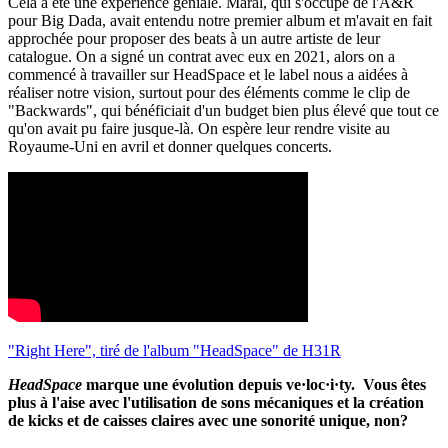
Cela a été une expérience géniale. Maral, qui s'occupe de l'A&R
pour Big Dada, avait entendu notre premier album et m'avait en fait
approchée pour proposer des beats à un autre artiste de leur
catalogue. On a signé un contrat avec eux en 2021, alors on a
commencé à travailler sur HeadSpace et le label nous a aidées à
réaliser notre vision, surtout pour des éléments comme le clip de
"Backwards", qui bénéficiait d'un budget bien plus élevé que tout ce
qu'on avait pu faire jusque-là. On espère leur rendre visite au
Royaume-Uni en avril et donner quelques concerts.
"Right Here", tiré de l'album "HeadSpace" de H31R
HeadSpace
marque une évolution depuis ve​·​loc​·​i​·​ty. Vous êtes
plus à l'aise avec l'utilisation de sons mécaniques et la création
de kicks et de caisses claires avec une sonorité unique, non?