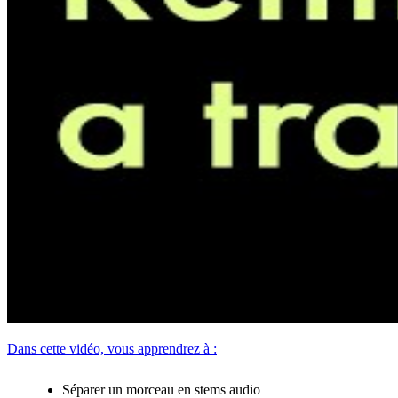
Dans cette vidéo, vous apprendrez à :
Séparer un morceau en stems audio