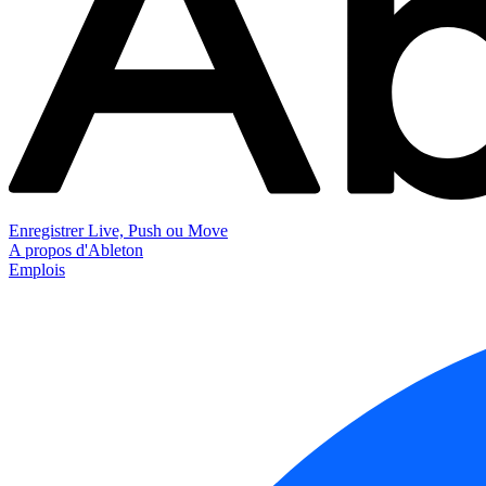
Enregistrer Live, Push ou Move
A propos d'Ableton
Emplois