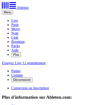
Ableton
Menu
Live
Push
Move
Note
Link
Boutique
Packs
Aide
Plus
Essayez Live 12 gratuitement
Panier
Compte
Connexion ou Inscription
Plus d'information sur Ableton.com: