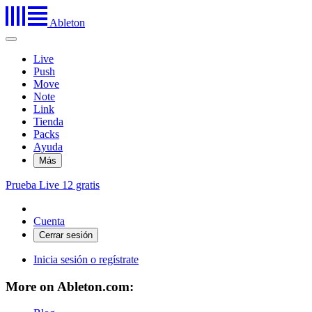
Ableton
Live
Push
Move
Note
Link
Tienda
Packs
Ayuda
Más
Prueba Live 12 gratis
Cuenta
Inicia sesión o regístrate
More on Ableton.com: