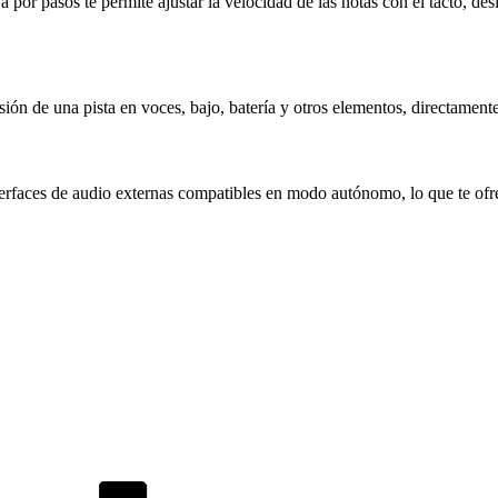
or pasos te permite ajustar la velocidad de las notas con el tacto, desl
isión de una pista en voces, bajo, batería y otros elementos, directamen
rfaces de audio externas compatibles en modo autónomo, lo que te ofre