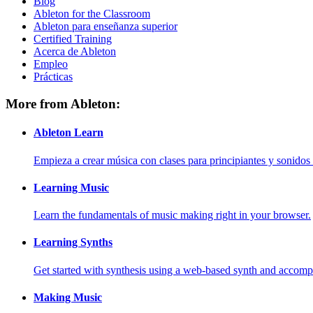
Blog
Ableton for the Classroom
Ableton para enseñanza superior
Certified Training
Acerca de Ableton
Empleo
Prácticas
More from Ableton:
Ableton Learn
Empieza a crear música con clases para principiantes y sonidos 
Learning Music
Learn the fundamentals of music making right in your browser.
Learning Synths
Get started with synthesis using a web-based synth and accomp
Making Music