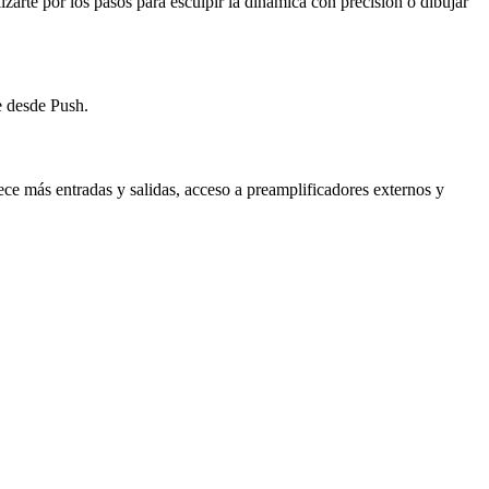
izarte por los pasos para esculpir la dinámica con precisión o dibujar
te desde Push.
ce más entradas y salidas, acceso a preamplificadores externos y