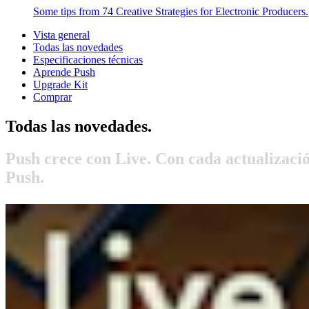
Some tips from 74 Creative Strategies for Electronic Producers.
Vista general
Todas las novedades
Especificaciones técnicas
Aprende Push
Upgrade Kit
Comprar
Todas las novedades.
Push crece con Live. Con cada actualizaci
Push.