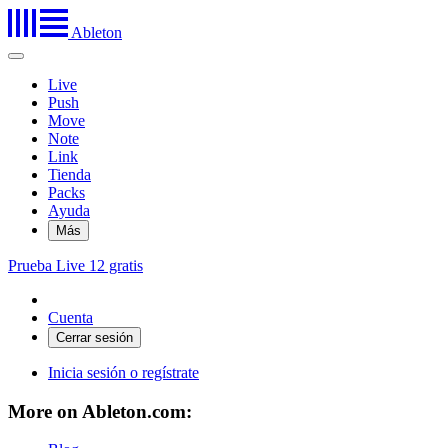
Ableton
Live
Push
Move
Note
Link
Tienda
Packs
Ayuda
Más
Prueba Live 12 gratis
Cuenta
Inicia sesión o regístrate
More on Ableton.com: