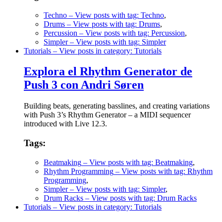
Techno
– View posts with tag: Techno
,
Drums
– View posts with tag: Drums
,
Percussion
– View posts with tag: Percussion
,
Simpler
– View posts with tag: Simpler
Tutorials
– View posts in category: Tutorials
Explora el Rhythm Generator de
Push 3 con Andri Søren
Building beats, generating basslines, and creating variations
with Push 3’s Rhythm Generator – a MIDI sequencer
introduced with Live 12.3.
Tags:
Beatmaking
– View posts with tag: Beatmaking
,
Rhythm Programming
– View posts with tag: Rhythm
Programming
,
Simpler
– View posts with tag: Simpler
,
Drum Racks
– View posts with tag: Drum Racks
Tutorials
– View posts in category: Tutorials