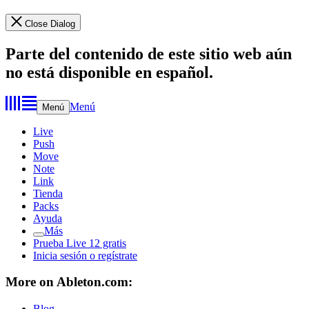
Close Dialog
Parte del contenido de este sitio web aún
no está disponible en español.
Menú
Menú
Live
Push
Move
Note
Link
Tienda
Packs
Ayuda
Más
Prueba Live 12 gratis
Inicia sesión o regístrate
More on Ableton.com:
Blog