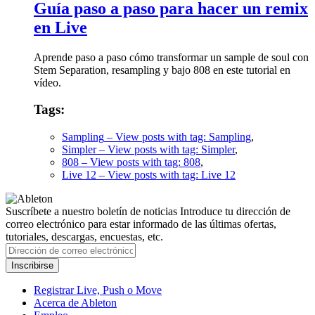
Guía paso a paso para hacer un remix
en Live
Aprende paso a paso cómo transformar un sample de soul con
Stem Separation, resampling y bajo 808 en este tutorial en
vídeo.
Tags:
Sampling
– View posts with tag: Sampling
,
Simpler
– View posts with tag: Simpler
,
808
– View posts with tag: 808
,
Live 12
– View posts with tag: Live 12
Suscríbete a nuestro boletín de noticias
Introduce tu dirección de
correo electrónico para estar informado de las últimas ofertas,
tutoriales, descargas, encuestas, etc.
Registrar Live, Push o Move
Acerca de Ableton