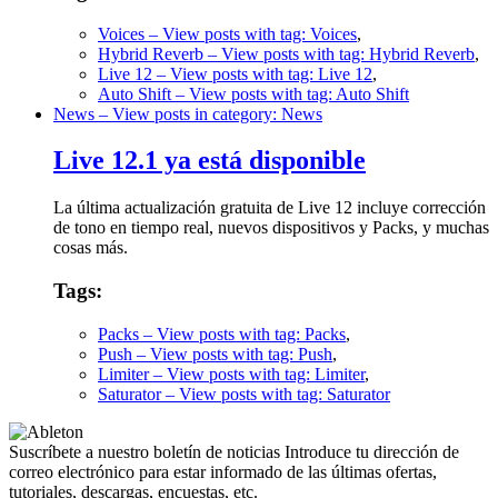
Voices
– View posts with tag: Voices
,
Hybrid Reverb
– View posts with tag: Hybrid Reverb
,
Live 12
– View posts with tag: Live 12
,
Auto Shift
– View posts with tag: Auto Shift
News
– View posts in category: News
Live 12.1 ya está disponible
La última actualización gratuita de Live 12 incluye corrección
de tono en tiempo real, nuevos dispositivos y Packs, y muchas
cosas más.
Tags:
Packs
– View posts with tag: Packs
,
Push
– View posts with tag: Push
,
Limiter
– View posts with tag: Limiter
,
Saturator
– View posts with tag: Saturator
Suscríbete a nuestro boletín de noticias
Introduce tu dirección de
correo electrónico para estar informado de las últimas ofertas,
tutoriales, descargas, encuestas, etc.