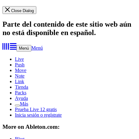
Close Dialog
Parte del contenido de este sitio web aún
no está disponible en español.
Menú
Menú
Live
Push
Move
Note
Link
Tienda
Packs
Ayuda
Más
Prueba Live 12 gratis
Inicia sesión o regístrate
More on Ableton.com:
Blog