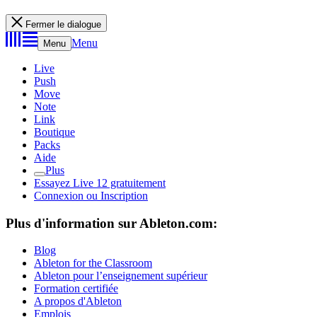
Fermer le dialogue
Menu
Menu
Live
Push
Move
Note
Link
Boutique
Packs
Aide
Plus
Essayez Live 12 gratuitement
Connexion ou Inscription
Plus d'information sur Ableton.com:
Blog
Ableton for the Classroom
Ableton pour l’enseignement supérieur
Formation certifiée
A propos d'Ableton
Emplois