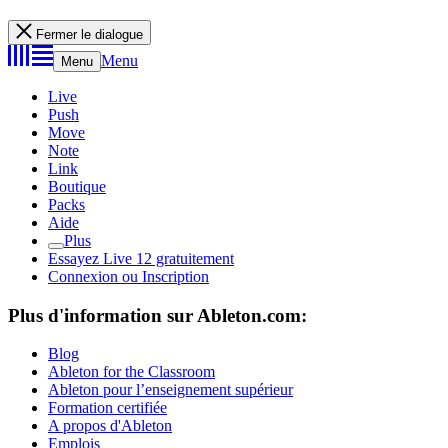
Fermer le dialogue
Menu
Menu
Live
Push
Move
Note
Link
Boutique
Packs
Aide
Plus
Essayez Live 12 gratuitement
Connexion ou Inscription
Plus d'information sur Ableton.com:
Blog
Ableton for the Classroom
Ableton pour l’enseignement supérieur
Formation certifiée
A propos d'Ableton
Emplois