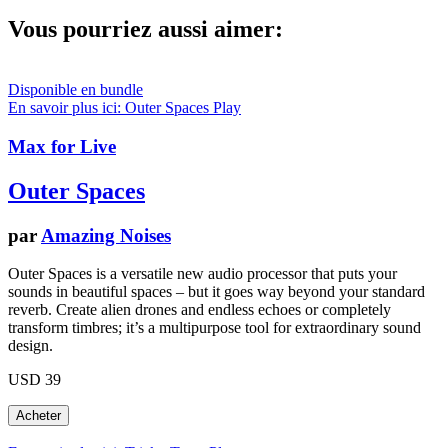
Vous pourriez aussi aimer:
Disponible en bundle
En savoir plus ici: Outer Spaces
Play
Max for Live
Outer Spaces
par
Amazing Noises
Outer Spaces is a versatile new audio processor that puts your
sounds in beautiful spaces – but it goes way beyond your standard
reverb. Create alien drones and endless echoes or completely
transform timbres; it’s a multipurpose tool for extraordinary sound
design.
USD 39