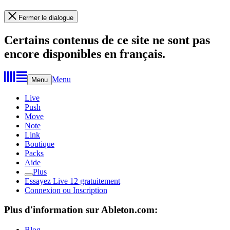
Fermer le dialogue
Certains contenus de ce site ne sont pas
encore disponibles en français.
Menu
Menu
Live
Push
Move
Note
Link
Boutique
Packs
Aide
Plus
Essayez Live 12 gratuitement
Connexion ou Inscription
Plus d'information sur Ableton.com:
Blog