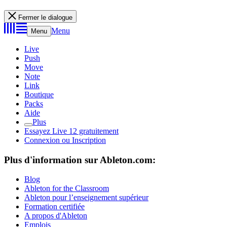
Fermer le dialogue
Menu
Menu
Live
Push
Move
Note
Link
Boutique
Packs
Aide
Plus
Essayez Live 12 gratuitement
Connexion ou Inscription
Plus d'information sur Ableton.com:
Blog
Ableton for the Classroom
Ableton pour l’enseignement supérieur
Formation certifiée
A propos d'Ableton
Emplois