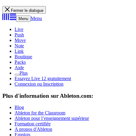
Fermer le dialogue
Menu
Menu
Live
Push
Move
Note
Link
Boutique
Packs
Aide
Plus
Essayez Live 12 gratuitement
Connexion ou Inscription
Plus d'information sur Ableton.com:
Blog
Ableton for the Classroom
Ableton pour l’enseignement supérieur
Formation certifiée
A propos d'Ableton
Emplois