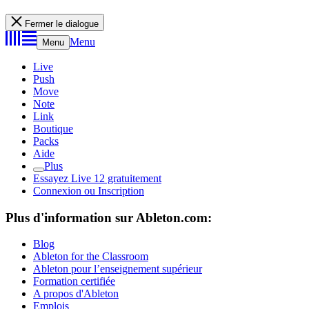
Fermer le dialogue
Menu
Menu
Live
Push
Move
Note
Link
Boutique
Packs
Aide
Plus
Essayez Live 12 gratuitement
Connexion ou Inscription
Plus d'information sur Ableton.com:
Blog
Ableton for the Classroom
Ableton pour l’enseignement supérieur
Formation certifiée
A propos d'Ableton
Emplois