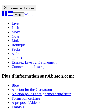
Fermer le dialogue
Menu
Menu
Live
Push
Move
Note
Link
Boutique
Packs
Aide
Plus
Essayez Live 12 gratuitement
Connexion ou Inscription
Plus d'information sur Ableton.com:
Blog
Ableton for the Classroom
Ableton pour l’enseignement supérieur
Formation certifiée
A propos d'Ableton
Emplois