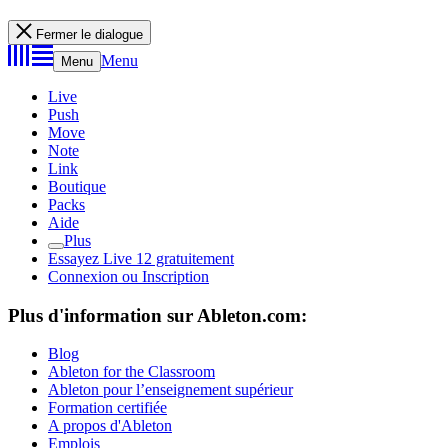
Fermer le dialogue
Menu
Menu
Live
Push
Move
Note
Link
Boutique
Packs
Aide
Plus
Essayez Live 12 gratuitement
Connexion ou Inscription
Plus d'information sur Ableton.com:
Blog
Ableton for the Classroom
Ableton pour l’enseignement supérieur
Formation certifiée
A propos d'Ableton
Emplois