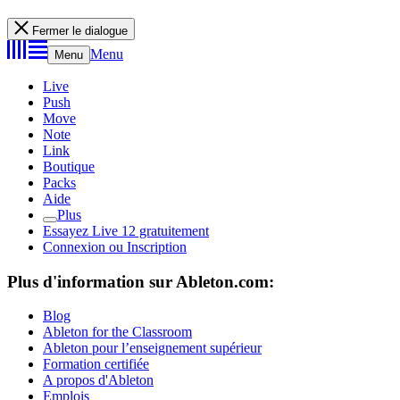
Fermer le dialogue
Menu
Menu
Live
Push
Move
Note
Link
Boutique
Packs
Aide
Plus
Essayez Live 12 gratuitement
Connexion ou Inscription
Plus d'information sur Ableton.com:
Blog
Ableton for the Classroom
Ableton pour l’enseignement supérieur
Formation certifiée
A propos d'Ableton
Emplois