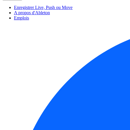
Enregistrer Live, Push ou Move
A propos d'Ableton
Emplois