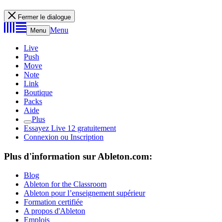
Fermer le dialogue
Menu
Menu
Live
Push
Move
Note
Link
Boutique
Packs
Aide
Plus
Essayez Live 12 gratuitement
Connexion ou Inscription
Plus d'information sur Ableton.com:
Blog
Ableton for the Classroom
Ableton pour l’enseignement supérieur
Formation certifiée
A propos d'Ableton
Emplois